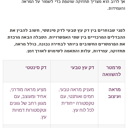
אך
לרוב
הוא
מצריך
תחזוקה
שוטפת
כדי
לשמור
על
המראה
והעמידות.
לפני שבוחרים בין דק עץ טבעי לדק סינטטי, חשוב להבין את
ההבדלים המרכזיים בין שתי האפשרויות. הטבלה הבאה מרכזת
את הפרמטרים החשובים ביותר לבחירה נכונה, כולל מראה,
תחזוקה, עמידות, עלות והתאמה לשימוש לאורך זמן.
פרמטר
דק עץ טבעי
דק סינטטי
להשוואה
מראה
מעניק מראה טבעי,
מציע מראה מודרני,
ועיצוב
חמים ואותנטי, עם
אחיד ומעוצב, עם
טקסטורה ייחודית
מגוון רחב של גוונים
לכל לוח עץ.
וטקסטורות דמויות
עץ.