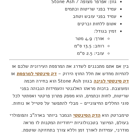
גוון: אפרפר מצופה / Stone Ash
עמיד בפני שריטות וכתמים
עמיד בפני עובש וטחב
אטום ללחות וברקים
זמין בגודל:
אורך: 4.9 מטר
רוחב: 13.5 ס״מ
עובי: 2.5 ס״מ
בין אם אתם מתכננים לשדרג את המרפסת העירונית שלכם או
להחיות מחדש את חלל החוץ הירוק –
דק סינטטי למרפסת
או
דק סינטטי לגינה
בגוון Stone Ash הוא בחירה חכמה
ומעוצבת. בזכות מראהו האלגנטי והעמידות הגבוהה בפני
שריטות, לחות וכתמים, הוא מספק פתרון פרקטי ואסתטי לכל
סוגי החללים החיצוניים – מבלי להתפשר על סטייל או נוחות.
טימברטק הוא
הדק הסינטטי
הנמכר ביותר בארה”ב והפופולרי
בעולם, המיוצר בטכנולוגיות ייחודיות המקנות לו מראה
מודרני, עמידות לאורך זמן וללא צורך בתחזוקה שוטפת.