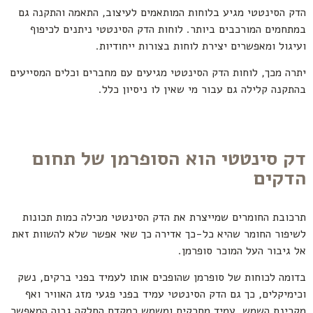
הדק הסינטטי מגיע בלוחות המותאמים לעיצוב, התאמה והתקנה גם
במתחמים המורכבים ביותר. לוחות הדק הסינטטי ניתנים לכיפוף
ועיגול ומאפשרים יצירת לוחות בצורות ייחודיות.
יתרה מכך, לוחות הדק הסינטטי מגיעים עם מחברים וכלים המסייעים
בהתקנה קלילה גם עבור מי שאין לו ניסיון כלל.
דק סינטטי הוא הסופרמן של תחום
הדקים
תרכובת החומרים שמייצרת את הדק הסינטטי מכילה כמות תכונות
לשיפור החומר שהיא כל-כך אדירה כך שאי אפשר שלא להשוות זאת
אל גיבור העל המוכר סופרמן.
בדומה לכוחות של סופרמן שהופכים אותו לעמיד בפני ברקים, נשק
וכימיקלים, כך גם הדק הסינטטי עמיד בפני פגעי מזג האוויר ואף
מקרינת השמש, עמיד מחרקים ומשמש כמקדם החלקה גבוה המאפשר