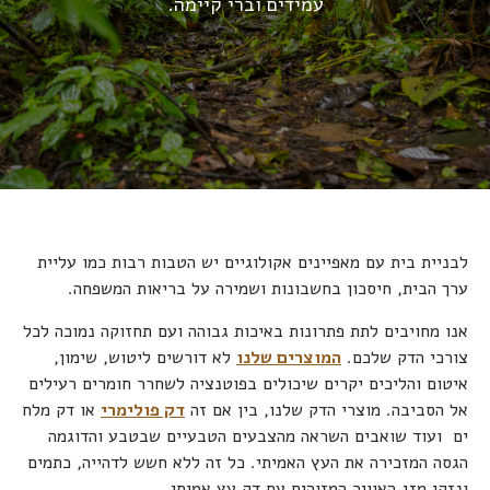
עמידים וברי קיימה.
לבניית בית עם מאפיינים אקולוגיים יש הטבות רבות כמו עליית
ערך הבית, חיסכון בחשבונות ושמירה על בריאות המשפחה.
אנו מחויבים לתת פתרונות באיכות גבוהה ועם תחזוקה נמוכה לכל
צורכי הדק שלכם.
המוצרים שלנו
לא דורשים ליטוש, שימון,
איטום והליכים יקרים שיכולים בפוטנציה לשחרר חומרים רעילים
אל הסביבה. מוצרי הדק שלנו, בין אם זה
דק פולימרי
או דק מלח
ים ועוד שואבים השראה מהצבעים הטבעיים שבטבע והדוגמה
הגסה המזכירה את העץ האמיתי. כל זה ללא חשש לדהייה, כתמים
ונזקי מזג האוויר המזוהים עם דק עץ אמיתי.