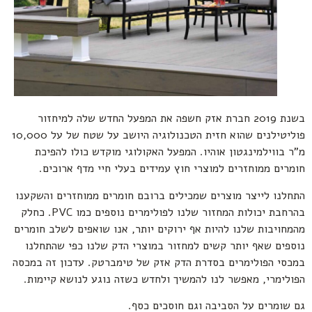
בשנת 2019 חברת אזק חשפה את המפעל החדש שלה למיחזור
פוליטילנים שהוא חזית הטכנולוגיה היושב על שטח של על 10,000
מ”ר בווילמינגטון אוהיו. המפעל האקולוגי מוקדש כולו להפיכת
חומרים ממוחזרים למוצרי חוץ עמידים בעלי חיי מדף ארוכים.
התחלנו לייצר מוצרים שמכילים ברובם חומרים ממוחזרים והשקענו
בהרחבת יכולות המחזור שלנו לפולימרים נוספים כמו PVC. כחלק
מהמחויבות שלנו להיות אף ירוקים יותר, אנו שואפים לשלב חומרים
נוספים שאף יותר קשים למחזור במוצרי הדק שלנו כפי שהתחלנו
במכסי הפולימרים בסדרת הדק אזק של טימברטק. עדכון זה במכסה
הפולימרי, מאפשר לנו להמשיך ולחדש כשזה נוגע לנושא קיימות.
גם שומרים על הסביבה וגם חוסכים כסף.