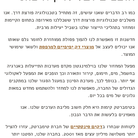
כמו רב הדברים שאנו עושים, זה מתחיל בטכנולוגיה פורצת דרך. אנו
משלבים טכנולוגיות פורצות דרך ששכללנו מאירופה בתחום הקיימות
ומחזור בתהליכי הייצור שלנו בשביל יעילות מרבית.
חדשנות זו מאפשרת לנו להפוך פסולת ממוחזרת לחומר גלם שאותו
אנו יכולים לעצב אל
מוצרי דק יפיפיים למרפסת
ולשאר שימושי
המוצר.
מפעל המחזור שלנו בוילמינגטון מקדם מערכות התייעלות באנרגיה
בחשמל, מים, חימום, קירור ותאורה וכך הופכים את המפעל לאקולוגי
אף יותר. בנוסף לכך, מערכת הסינון במעגל הסגור שלנו במתקנים
הגדולים של החברה, מאפשרת לנו למחזר ולהשתמש מחדש במאות
גלונים של מים בכל יום.
בטימברטק קימות היא חלק חשוב מליבת הערכים שלנו. אנו
מאמינים בלעשות את הדבר הנכון.
לקוחות שבחרו ב
דקים סינטטיים
של חברת טימברטק, עזרו להציל
יותר משלושה מיליון עצים מאז 2001. בחברה שלנו, הסטנו יותר