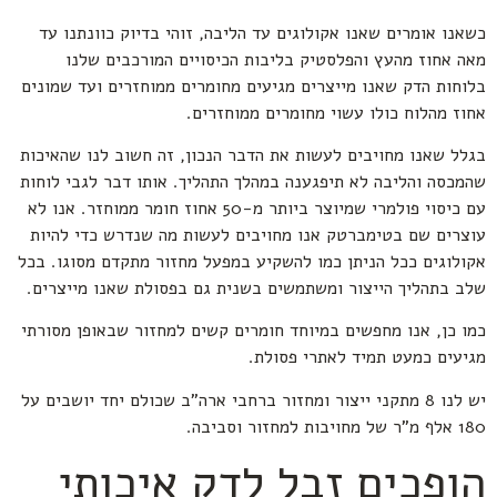
כשאנו אומרים שאנו אקולוגים עד הליבה, זוהי בדיוק כוונתנו עד
מאה אחוז מהעץ והפלסטיק בליבות הכיסויים המורכבים שלנו
בלוחות הדק שאנו מייצרים מגיעים מחומרים ממוחזרים ועד שמונים
אחוז מהלוח כולו עשוי מחומרים ממוחזרים.
בגלל שאנו מחויבים לעשות את הדבר הנכון, זה חשוב לנו שהאיכות
שהמכסה והליבה לא תיפגענה במהלך התהליך. אותו דבר לגבי לוחות
עם כיסוי פולמרי שמיוצר ביותר מ-50 אחוז חומר ממוחזר. אנו לא
עוצרים שם בטימברטק אנו מחויבים לעשות מה שנדרש כדי להיות
אקולוגים ככל הניתן כמו להשקיע במפעל מחזור מתקדם מסוגו. בכל
שלב בתהליך הייצור ומשתמשים בשנית גם בפסולת שאנו מייצרים.
כמו כן, אנו מחפשים במיוחד חומרים קשים למחזור שבאופן מסורתי
מגיעים כמעט תמיד לאתרי פסולת.
יש לנו 8 מתקני ייצור ומחזור ברחבי ארה”ב שכולם יחד יושבים על
180 אלף מ”ר של מחויבות למחזור וסביבה.
הופכים זבל לדק איכותי